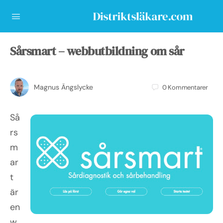
Sårsmart – webbutbildning om sår
Magnus Ängslycke
0
Kommentarer
Så
rs
m
ar
t
är
en
w