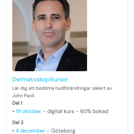
Dermatoskopikurser
Lär dig att bedöma hudförändringar säkert av
John Paoli
Del 1
•
19 oktober
- digital kurs - 60% bokad
Del 2
•
4 december
- Göteborg