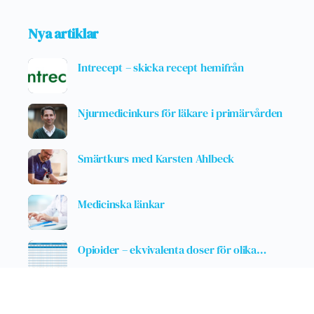
Nya artiklar
Intrecept – skicka recept hemifrån
Njurmedicinkurs för läkare i primärvården
Smärtkurs med Karsten Ahlbeck
Medicinska länkar
Opioider – ekvivalenta doser för olika…
Nedtrappning av Prednisolon vid
polymyalgia reumatika