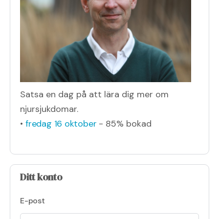
Satsa en dag på att lära dig mer om
njursjukdomar.
•
fredag 16 oktober
- 85% bokad
Ditt konto
E-post