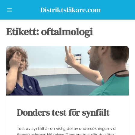
Etikett:
oftalmologi
Donders test för synfält
Test av synfält är en viktig del av undersökningen vid
ögonsjukdomar. Här visas Donders test där du sitter