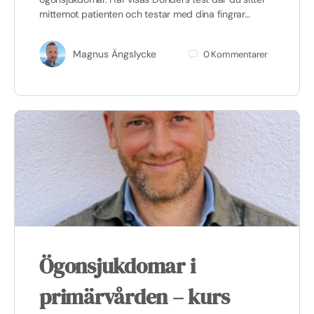
mittemot patienten och testar med dina fingrar…
Magnus Ängslycke
0
Kommentarer
Ögonsjukdomar i
primärvården – kurs