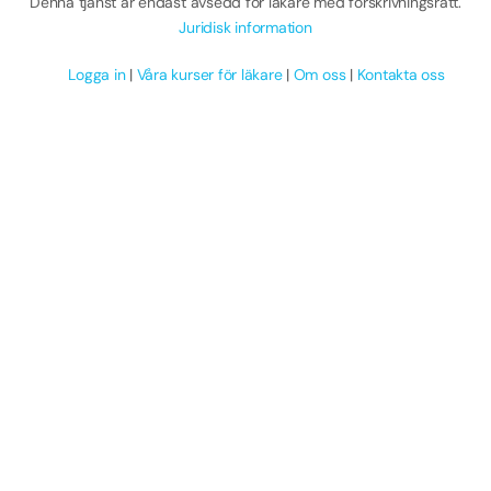
Denna tjänst är endast avsedd för läkare med förskrivningsrätt.
Juridisk information
Logga in
|
Våra kurser för läkare
|
Om oss
|
Kontakta oss