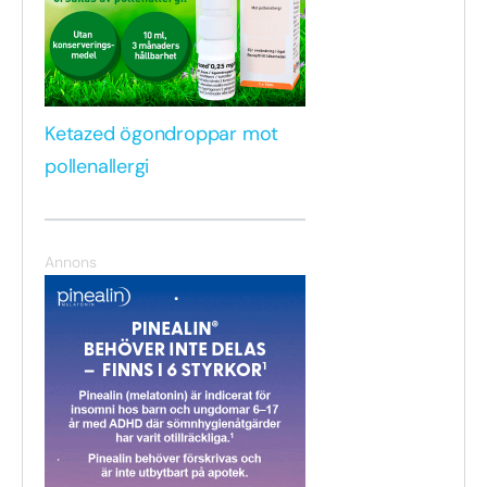
Ketazed ögondroppar mot
pollenallergi
Annons