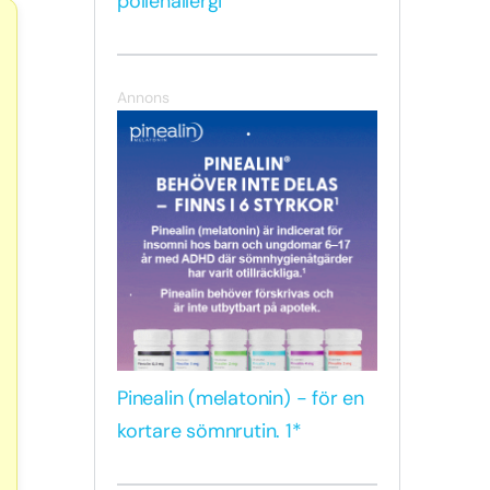
pollenallergi
Annons
Pinealin (melatonin) - för en
kortare sömnrutin. 1*