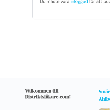
Du måste vara
inloggad
för att pu
Välkommen till
Smär
Distriktsläkare.com!
Ahlb