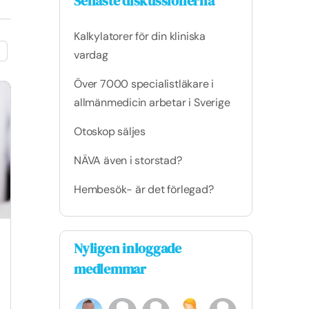
Senaste diskussionerna
Kalkylatorer för din kliniska
vardag
Över 7000 specialistläkare i
allmänmedicin arbetar i Sverige
Otoskop säljes
NÄVA även i storstad?
Hembesök- är det förlegad?
Lathund för behandling av vanliga
Nyligen inloggade
symtom vid graviditet
medlemmar
Lathund med råd om behandling av