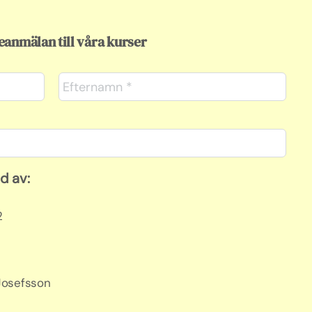
eanmälan till våra kurser
d av:
2
Josefsson