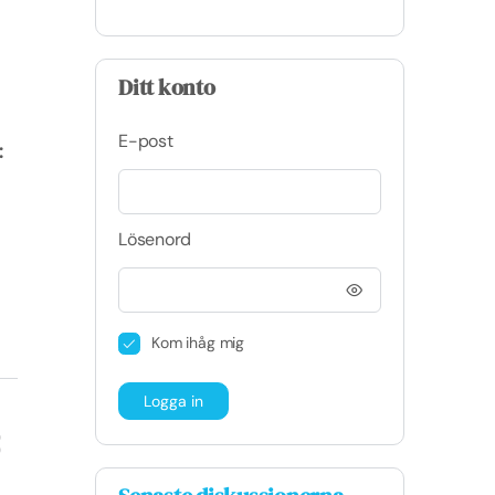
Ditt konto
E-post
:
Lösenord
Kom ihåg mig