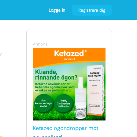
Logga in
Registrera dig
Annons
r
Ketazed ögondroppar mot