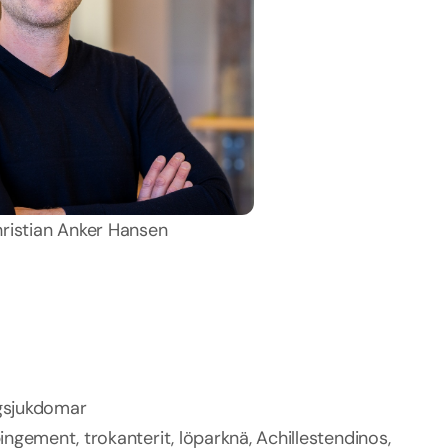
ristian Anker Hansen
ggsjukdomar
gement, trokanterit, löparknä, Achillestendinos,