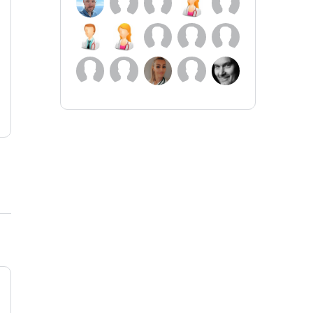
vanliga symtom vid graviditet som
astma, allergi, urinvägsinfektion,
depression och ångest. Skriven av
mödrahälsovårdsöverläkare Maria
Bullarbo.
Magnus Ängslycke
0