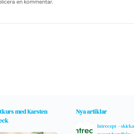
blicera en kommentar.
tkurs med Karsten
Nya artiklar
eck
Intrecept – skicka
recept hemifrån