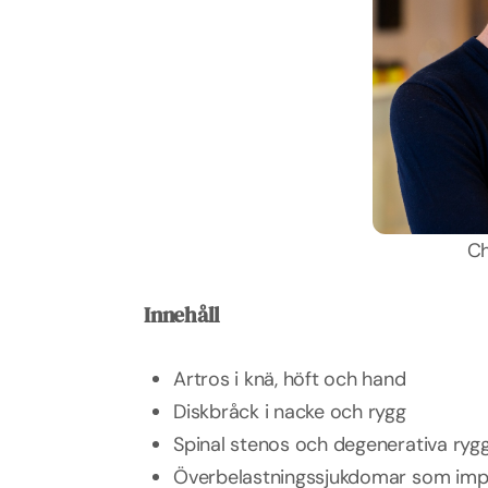
Ch
Innehåll
Artros i knä, höft och hand
Diskbråck i nacke och rygg
Spinal stenos och degenerativa ry
Överbelastningssjukdomar som impin