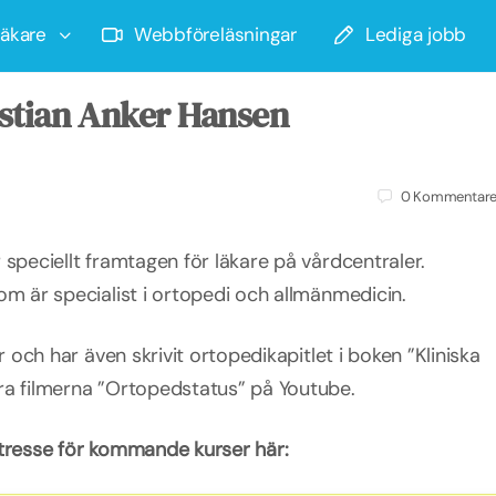
läkare
Webbföreläsningar
Lediga jobb
stian Anker Hansen
0
Kommentare
speciellt framtagen för läkare på vårdcentraler.
om är specialist i ortopedi och allmänmedicin.
r och har även skrivit ortopedikapitlet i boken ”Kliniska
ra filmerna ”Ortopedstatus” på Youtube.
ntresse för kommande kurser här: