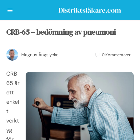
CRB-65 – bedömning av pneumoni
Magnus Ängslycke
0
Kommentarer
CRB
65 är
ett
enkel
t
verkt
yg
för