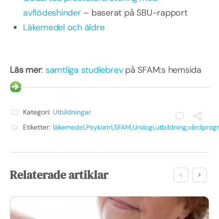
avflödeshinder
– baserat på SBU-rapport
Läkemedel och äldre
Läs mer
:
samtliga studiebrev
på SFAM:s hemsida
Kategori:
Utbildningar
Etiketter:
läkemedel
,
Psykiatri
,
SFAM
,
Urologi
,
utbildning
,
vårdprog
Relaterade artiklar